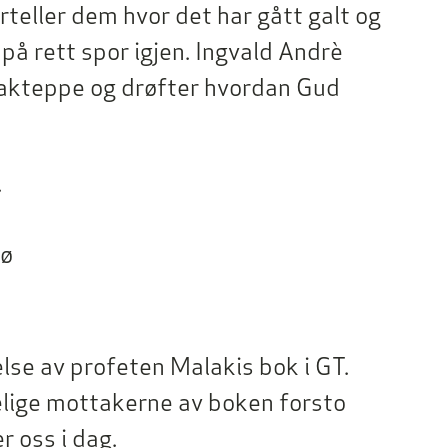
rteller dem hvor det har gått galt og
på rett spor igjen. Ingvald Andrè
 bakteppe og drøfter hvordan Gud
.
bø
else av profeten Malakis bok i GT.
lige mottakerne av boken forsto
r oss i dag.