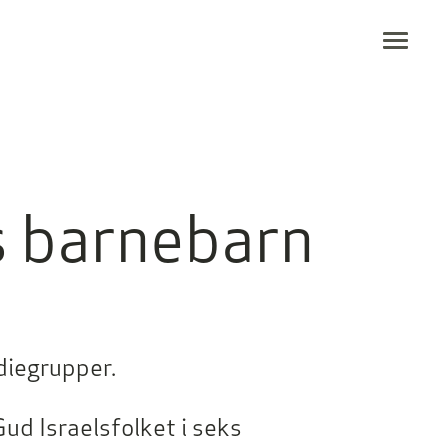
Togg
 barnebarn
diegrupper.
ud Israelsfolket i seks