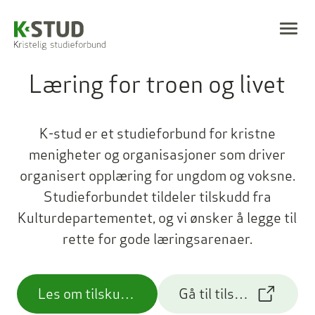
Hopp til innhold
K-stud
Togg
Læring for troen og livet
K-stud er et studieforbund for kristne
menigheter og organisasjoner som driver
organisert opplæring for ungdom og voksne.
Studieforbundet tildeler tilskudd fra
Kulturdepartementet, og vi ønsker å legge til
rette for gode læringsarenaer.
Les om tilskuddsordningen
Gå til tilskuddsportal