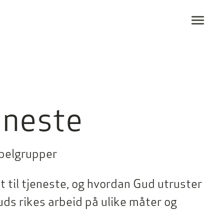
Togg
eneste
ibelgrupper
t til tjeneste, og hvordan Gud utruster
Guds rikes arbeid på ulike måter og