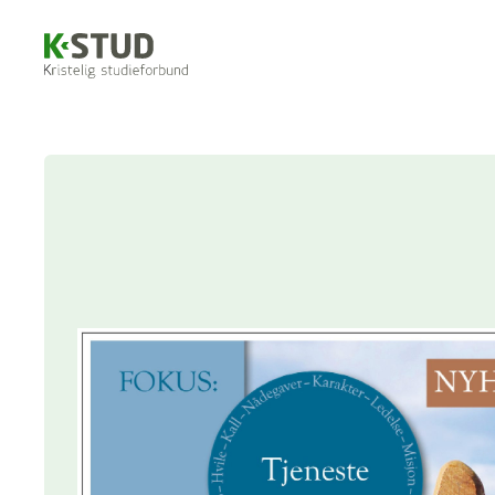
Hopp til innhold
K-stud