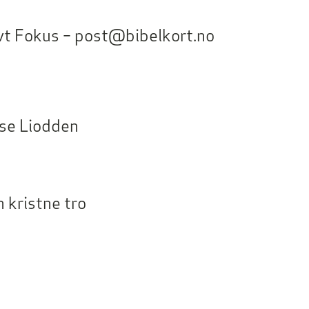
ivt Fokus – post@bibelkort.no
ise Liodden
 kristne tro